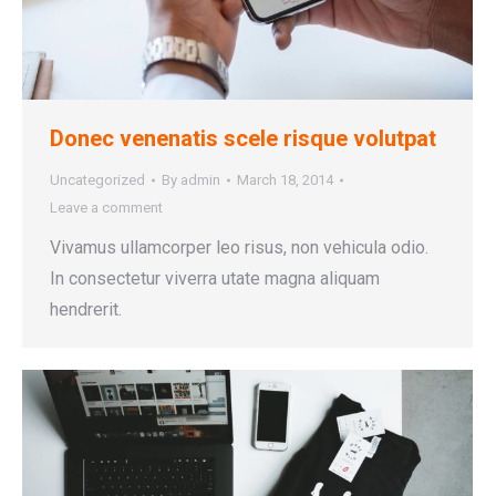
Donec venenatis scele risque volutpat
Uncategorized
By
admin
March 18, 2014
Leave a comment
Vivamus ullamcorper leo risus, non vehicula odio.
In consectetur viverra utate magna aliquam
hendrerit.