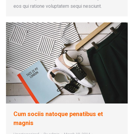
eos qui ratione voluptatem sequi nesciunt.
Cum sociis natoque penatibus et
magnis