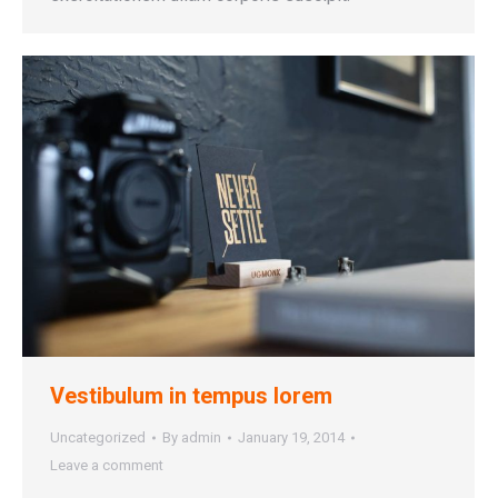
Vestibulum in tempus lorem
Uncategorized
By
admin
January 19, 2014
Leave a comment