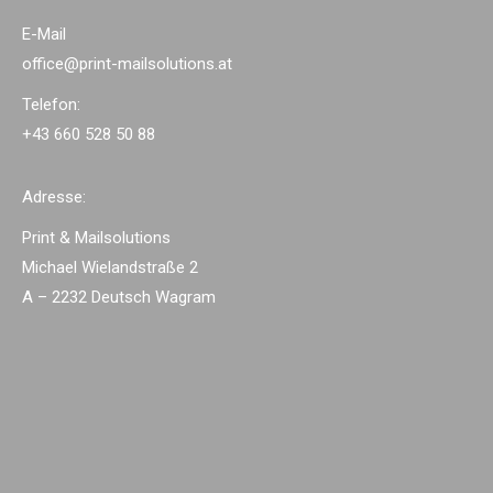
E-Mail
office@print-mailsolutions.at
Telefon:
+43 660 528 50 88
Adresse:
Print & Mailsolutions
Michael Wielandstraße 2
A – 2232 Deutsch Wagram