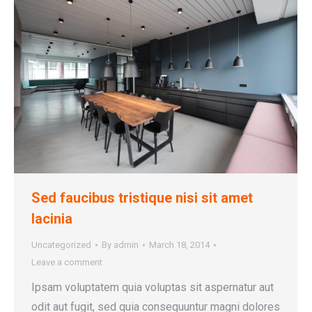
Sed faucibus tristique nisi sit amet
lacinia
Uncategorized
By
admin
March 18, 2014
Leave a comment
Ipsam voluptatem quia voluptas sit aspernatur aut
odit aut fugit, sed quia consequuntur magni dolores